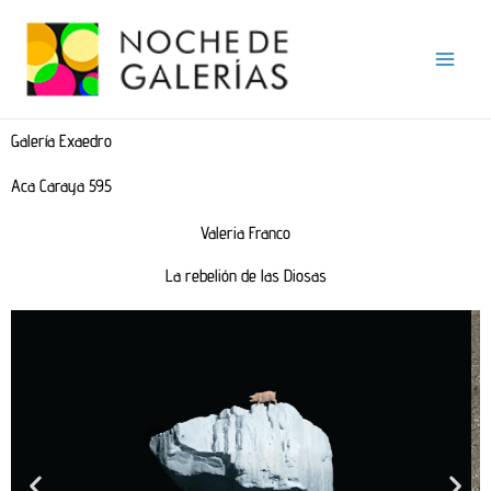
Ir
al
contenido
Galería Exaedro
Aca Caraya 595
Valeria Franco
La rebelión de las Diosas