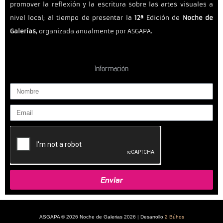
promover la reflexión y la escritura sobre las artes visuales a
nivel local; al tiempo de presentar la
12ª
Edición de
Noche de
Galerías
, organizada anualmente por ASGAPA.
Información
N
o
E
m
m
b
a
r
i
e
l
Enviar
ASGAPA © 2026 Noche de Galerias 2026 | Desarrollo
2 Búhos