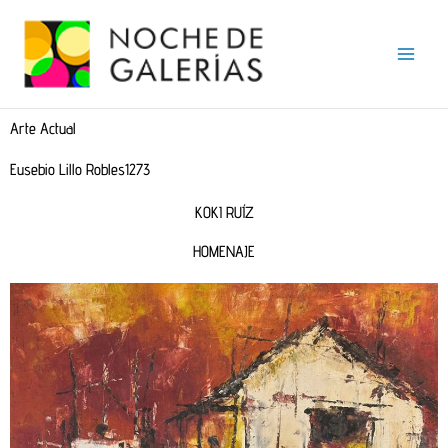
Ir
al
contenido
Arte Actual
Eusebio Lillo Robles1273
KOKI RUÍZ
HOMENAJE