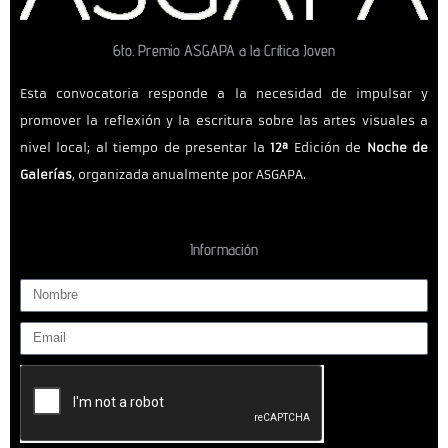
6to. Premio ASGAPA a la Crítica Joven
Esta convocatoria responde a la necesidad de impulsar y
promover la reflexión y la escritura sobre las artes visuales a
nivel local; al tiempo de presentar la
12ª
Edición de
Noche de
Galerías
, organizada anualmente por ASGAPA.
Información
N
o
E
m
m
b
a
r
i
e
l