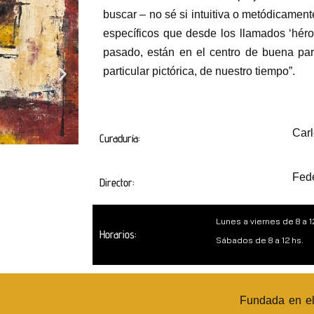
buscar – no sé si intuitiva o metódicament
específicos que desde los llamados ‘héroe
pasado, están en el centro de buena parte
particular pictórica, de nuestro tiempo”.
Carl
Curaduría:
Fede
Director:
Lunes a viernes de 8 a 12
Horarios:
Sábados de 8 a 12 hs.
Fundada en el