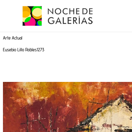
Ir
al
contenido
Arte Actual
Eusebio Lillo Robles1273