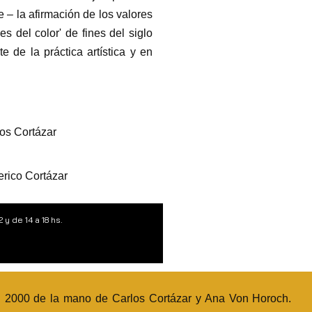
e – la afirmación de los valores
s del color' de fines del siglo
 de la práctica artística y en
os Cortázar
rico Cortázar
 y de 14 a 18 hs.
 2000 de la mano de Carlos Cortázar y Ana Von Horoch.